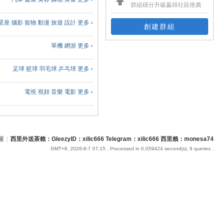
群組積分升級贏得社區推薦
星座
攝影
寵物
動漫
旅遊
設計
更多 ›
創建群組
單機
網游
更多 ›
足球
籃球
羽毛球
乒乓球
更多 ›
電視
視頻
音樂
電影
更多 ›
屋
|
西里外送茶賴：GleezyID：xilic666 Telegram：xilic666 西里賴：monesa74
GMT+8, 2026-8-7 07:15
, Processed in 0.059424 second(s), 9 queries .