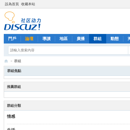
設為首頁
收藏本站
門戶
論壇
導讀
地區
廣播
群組
動態
»
群組
西
群組焦點
里
外
推薦群組
送
茶
群組分類
情感