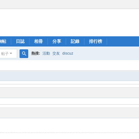
淘帖
日誌
相冊
分享
記錄
排行榜
熱搜:
活動
交友
discuz
帖子
搜
索