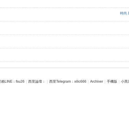
時尚
賴LINE：fsu26
|
西里論壇：
|
西里Telegram：xilic666
|
Archiver
|
手機版
|
小黑