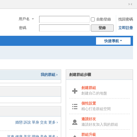
切
換
用戶名
自動登錄
找回密碼
到
窄
密碼
立即註冊
登錄
版
快捷導航
我的群組 ›
創建群組步驟
創建群組
創建自己的地盤
個性設置
精心打造群組空間
邀請好友
婚戀
訴說
單身
交友
更多 ›
邀請好友加入我的群組
群組升級
汽車
健康
美容
購物
美食
更多 ›