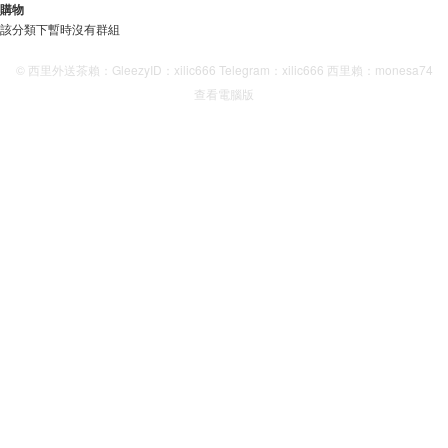
購物
該分類下暫時沒有群組
© 西里外送茶賴：GleezyID：xilic666 Telegram：xilic666 西里賴：monesa74
查看電腦版