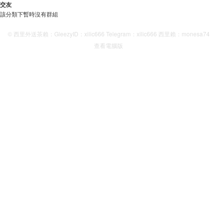
交友
該分類下暫時沒有群組
© 西里外送茶賴：GleezyID：xilic666 Telegram：xilic666 西里賴：monesa74
查看電腦版