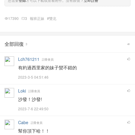
您需要
登錄
才可以下載或查看附件。沒有賬號？
立即註冊
17390
3
報班正妹
#雙北
全部回復
3
Lch761211
註冊會員
有約過西里家的妹子蠻不錯的
2023-3-5 04:51:46
Loki
註冊會員
沙發！沙發!
2023-7-6 22:49:50
Cabe
註冊會員
幫你頂下哈！！