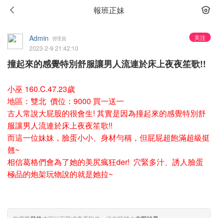
報班正妹
Admin
关注
管理員
2023-2-9 21:42:10
撞起來的感覺特別舒服讓男人流連於床上夜夜笙歌!!
小巫 160.C.47.23歲
地區：雙北 價位：9000 買一送一
古人常說大屁股的很會生! 其實是因為撞起來的感覺特別舒
服讓男人流連於床上夜夜笙歌!!
而這一位妹妹，臉蛋小小、身材勻稱，但屁屁超飽滿超級挺
翹~
相信葛格們會為了她的美尻瘋狂der! 穴緊多汁、誘人臉蛋
極品的炮架玩物說的就是她拉~