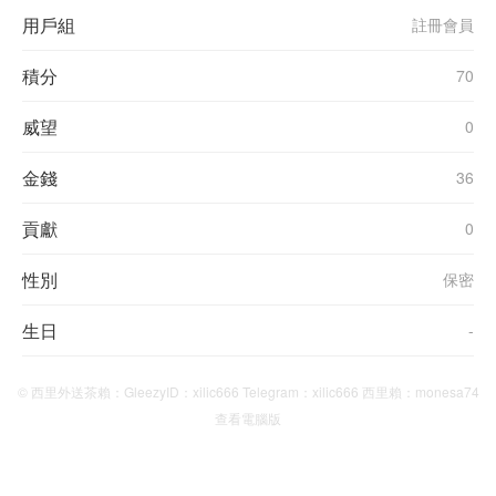
用戶組
註冊會員
積分
70
威望
0
金錢
36
貢獻
0
性別
保密
生日
-
© 西里外送茶賴：GleezyID：xilic666 Telegram：xilic666 西里賴：monesa74
查看電腦版