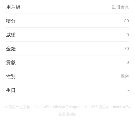
用戶組
註冊會員
積分
120
威望
0
金錢
70
貢獻
0
性別
保密
生日
-
© 西里外送茶賴：GleezyID：xilic666 Telegram：xilic666 西里賴：monesa74
查看電腦版