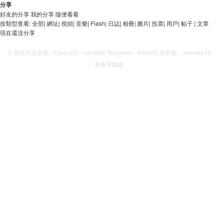
分享
好友的分享
我的分享
隨便看看
按類型查看:
全部
|
網址
|
視頻
|
音樂
|
Flash
|
日誌
|
相冊
|
圖片
|
投票
|
用戶
|
帖子
|
文章
現在還沒分享
© 西里外送茶賴：GleezyID：xilic666 Telegram：xilic666 西里賴：monesa74
查看電腦版