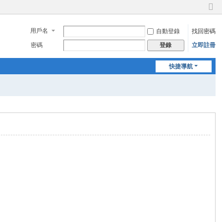
切
換
用戶名
自動登錄
找回密碼
到
窄
密碼
立即註冊
登錄
版
快捷導航