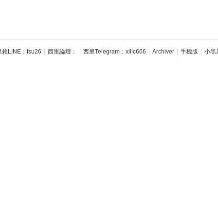
賴LINE：fsu26
|
西里論壇：
|
西里Telegram：xilic666
|
Archiver
|
手機版
|
小黑