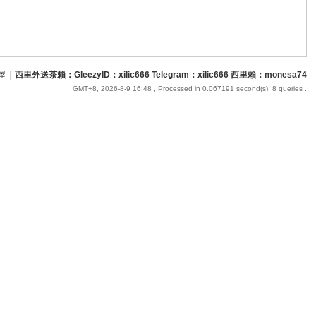
屋
|
西里外送茶賴：GleezyID：xilic666 Telegram：xilic666 西里賴：monesa74
GMT+8, 2026-8-9 16:48
, Processed in 0.067191 second(s), 8 queries .