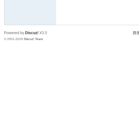
Powered by
Discuz!
X3.5
西里
© 2001-2026
Discuz! Team
.