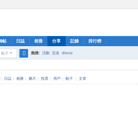
淘帖
日誌
相冊
分享
記錄
排行榜
熱搜:
活動
交友
discuz
帖子
搜
索
|
日誌
|
相冊
|
圖片
|
投票
|
用戶
|
帖子
|
文章