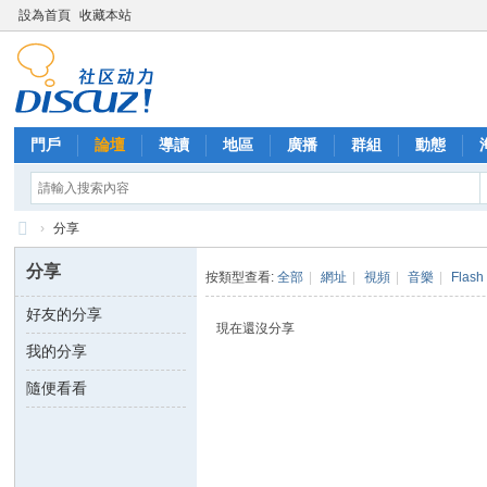
設為首頁
收藏本站
門戶
論壇
導讀
地區
廣播
群組
動態
›
分享
西
分享
按類型查看:
全部
|
網址
|
視頻
|
音樂
|
Flash
里
好友的分享
外
現在還沒分享
我的分享
送
茶
隨便看看