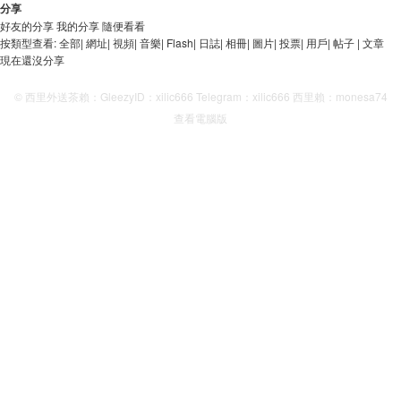
分享
好友的分享
我的分享
隨便看看
按類型查看:
全部
|
網址
|
視頻
|
音樂
|
Flash
|
日誌
|
相冊
|
圖片
|
投票
|
用戶
|
帖子
|
文章
現在還沒分享
© 西里外送茶賴：GleezyID：xilic666 Telegram：xilic666 西里賴：monesa74
查看電腦版