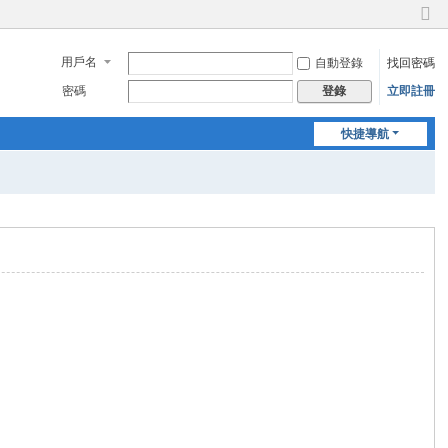
切
換
用戶名
自動登錄
找回密碼
到
窄
密碼
立即註冊
登錄
版
快捷導航