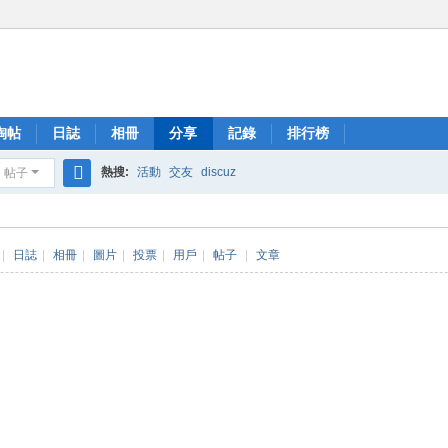
淘帖
日誌
相冊
分享
記錄
排行榜
熱搜:
活動
交友
discuz
帖子
搜
索
|
日誌
|
相冊
|
圖片
|
投票
|
用戶
|
帖子
|
文章