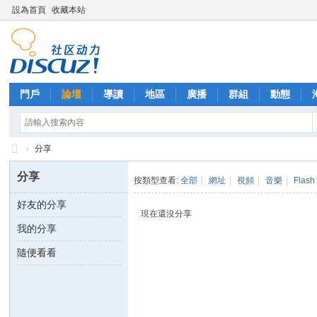
設為首頁
收藏本站
門戶
論壇
導讀
地區
廣播
群組
動態
›
分享
西
分享
按類型查看:
全部
|
網址
|
視頻
|
音樂
|
Flash
里
好友的分享
外
現在還沒分享
我的分享
送
茶
隨便看看