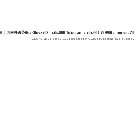
屋
|
西里外送茶賴：GleezyID：xilic666 Telegram：xilic666 西里賴：monesa74
GMT+8, 2026-8-8 07:02
, Processed in 0.180569 second(s), 8 queries .