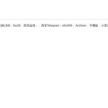
賴LINE：fsu26
|
西里論壇：
|
西里Telegram：xilic666
|
Archiver
|
手機版
|
小黑