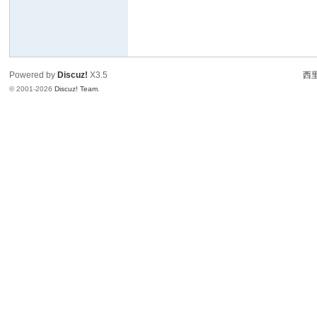
Powered by
Discuz!
X3.5
西里
© 2001-2026
Discuz! Team
.