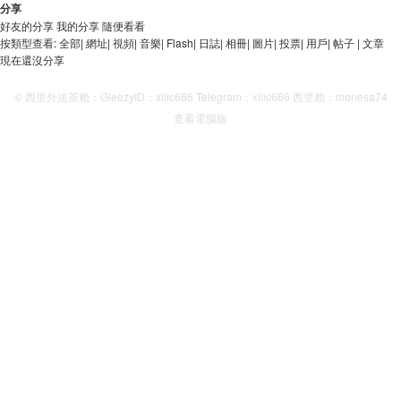
分享
好友的分享
我的分享
隨便看看
按類型查看:
全部
|
網址
|
視頻
|
音樂
|
Flash
|
日誌
|
相冊
|
圖片
|
投票
|
用戶
|
帖子
|
文章
現在還沒分享
© 西里外送茶賴：GleezyID：xilic666 Telegram：xilic666 西里賴：monesa74
查看電腦版