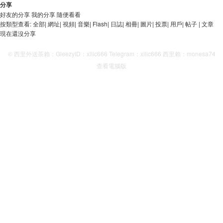
分享
好友的分享
我的分享
隨便看看
按類型查看:
全部
|
網址
|
視頻
|
音樂
|
Flash
|
日誌
|
相冊
|
圖片
|
投票
|
用戶
|
帖子
|
文章
現在還沒分享
© 西里外送茶賴：GleezyID：xilic666 Telegram：xilic666 西里賴：monesa74
查看電腦版