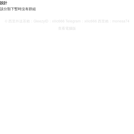
設計
該分類下暫時沒有群組
© 西里外送茶賴：GleezyID：xilic666 Telegram：xilic666 西里賴：monesa74
查看電腦版