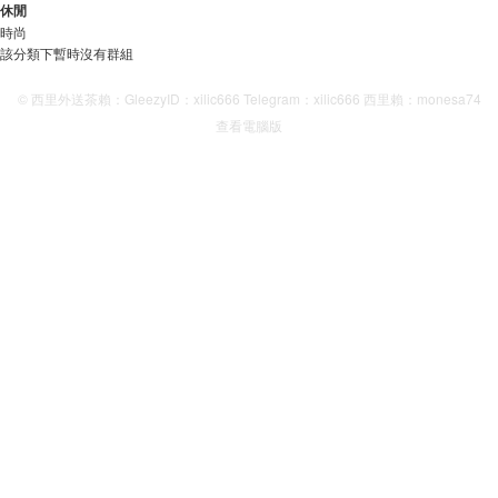
休閒
時尚
該分類下暫時沒有群組
© 西里外送茶賴：GleezyID：xilic666 Telegram：xilic666 西里賴：monesa74
查看電腦版