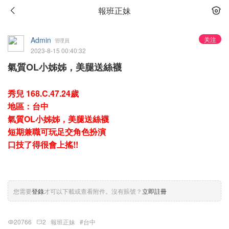
報班正妹
Admin
关注
管理員
2023-8-15 00:40:32
氣質OL小姊姊，美腿送絲襪
秀兒 168.C.47.24歲
地區：台中
氣質OL小姊姊，美腿送絲襪
短期兼職可玩足交角色扮演
口技了得很會上搖!!
您需要
登錄
才可以下載或查看附件。沒有賬號？
立即註冊
20766
2
報班正妹
#台中