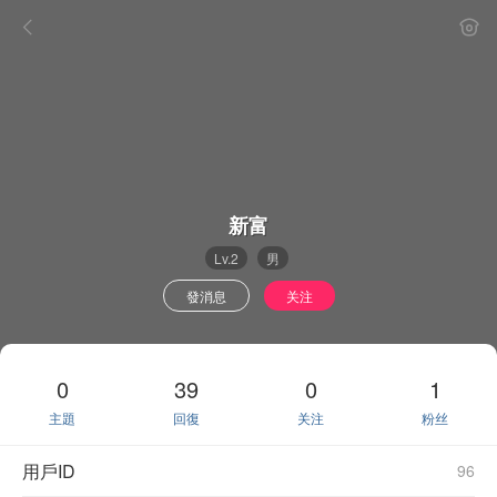
新富
Lv.2
男
發消息
关注
0
39
0
1
主題
回復
关注
粉丝
用戶ID
96