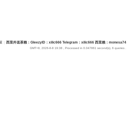
屋
|
西里外送茶賴：GleezyID：xilic666 Telegram：xilic666 西里賴：monesa74
GMT+8, 2026-8-8 19:38
, Processed in 0.047861 second(s), 6 queries .