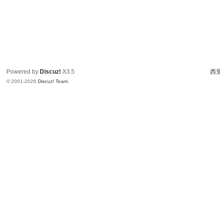
Powered by
Discuz!
X3.5
西里
© 2001-2026
Discuz! Team
.