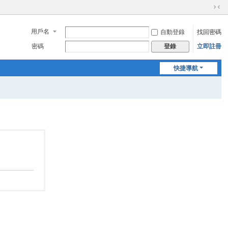
切
換
用戶名
自動登錄
找回密碼
到
窄
密碼
立即註冊
登錄
版
快捷導航