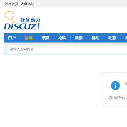
設為首頁
收藏本站
門戶
論壇
導讀
地區
廣播
群組
動態
請稍候...