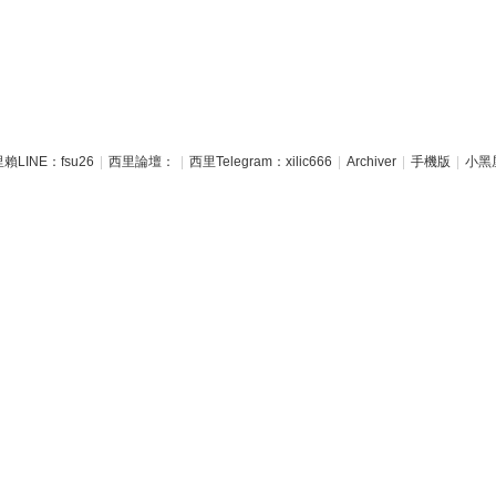
賴LINE：fsu26
|
西里論壇：
|
西里Telegram：xilic666
|
Archiver
|
手機版
|
小黑