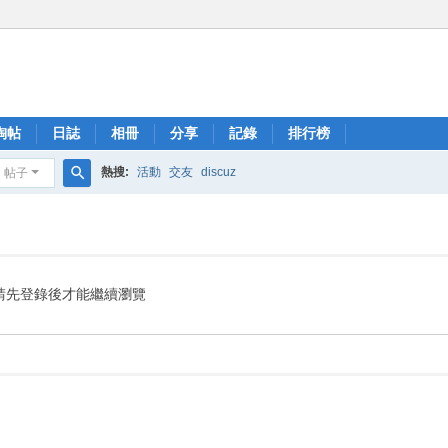
淘帖
日誌
相冊
分享
記錄
排行榜
熱搜:
活動
交友
discuz
帖子
搜
索
請先登錄後才能繼續瀏覽