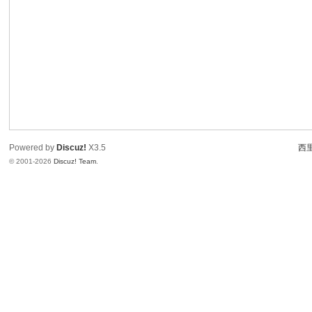
Powered by
Discuz!
X3.5
西里
© 2001-2026
Discuz! Team
.