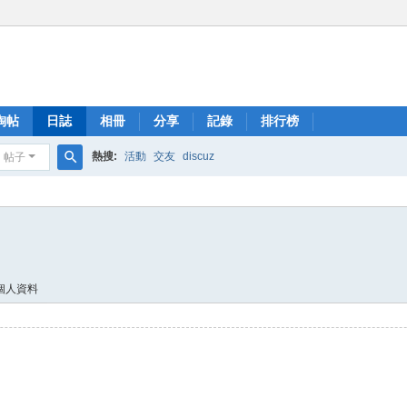
淘帖
日誌
相冊
分享
記錄
排行榜
熱搜:
活動
交友
discuz
帖子
搜
索
個人資料