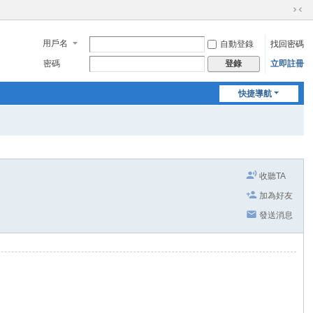
切
換
用戶名
自動登錄
找回密碼
到
窄
密碼
立即註冊
登錄
版
快捷導航
收聽TA
加為好友
發送消息