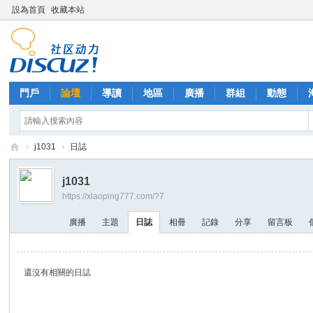
設為首頁
收藏本站
門戶
論壇
導讀
地區
廣播
群組
動態
›
j1031
›
日誌
西
j1031
里
https://xiaoping777.com/?7
外
廣播
主題
日誌
相冊
記錄
分享
留言板
送
茶
還沒有相關的日誌