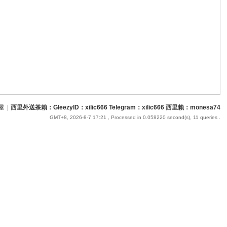
屋
|
西里外送茶賴：GleezyID：xilic666 Telegram：xilic666 西里賴：monesa74
GMT+8, 2026-8-7 17:21
, Processed in 0.058220 second(s), 11 queries .