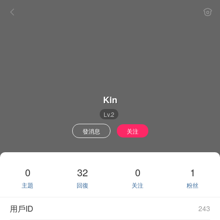
Kin
Lv.2
發消息
关注
0
32
0
1
主題
回復
关注
粉丝
用戶ID
243