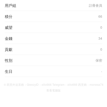
用戶組
註冊會員
積分
66
威望
0
金錢
34
貢獻
0
性別
保密
生日
-
© 西里外送茶賴：GleezyID：xilic666 Telegram：xilic666 西里賴：monesa74
查看電腦版