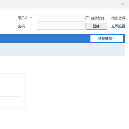
切
換
用戶名
自動登錄
找回密碼
到
窄
密碼
立即註冊
登錄
版
快捷導航