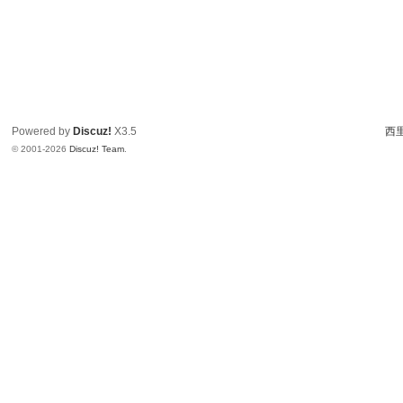
Powered by
Discuz!
X3.5
西里
© 2001-2026
Discuz! Team
.