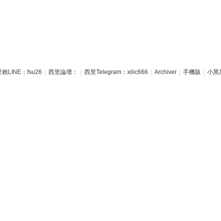
賴LINE：fsu26
|
西里論壇：
|
西里Telegram：xilic666
|
Archiver
|
手機版
|
小黑