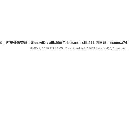
屋
|
西里外送茶賴：GleezyID：xilic666 Telegram：xilic666 西里賴：monesa74
GMT+8, 2026-8-8 16:05
, Processed in 0.044672 second(s), 5 queries .