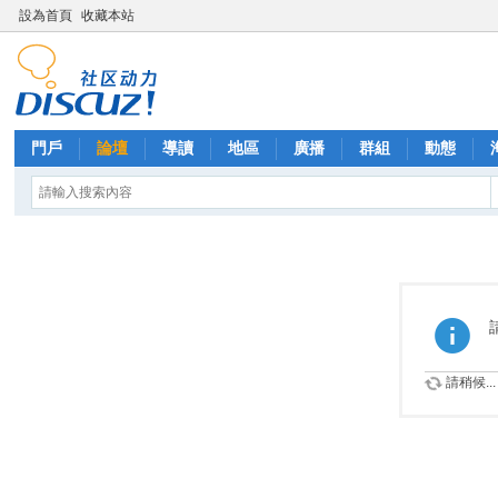
設為首頁
收藏本站
門戶
論壇
導讀
地區
廣播
群組
動態
請稍候...