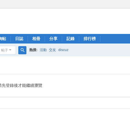
淘帖
日誌
相冊
分享
記錄
排行榜
熱搜:
活動
交友
discuz
帖子
搜
索
請先登錄後才能繼續瀏覽