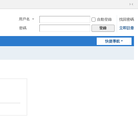
切
換
用戶名
自動登錄
找回密碼
到
窄
密碼
立即註冊
登錄
版
快捷導航