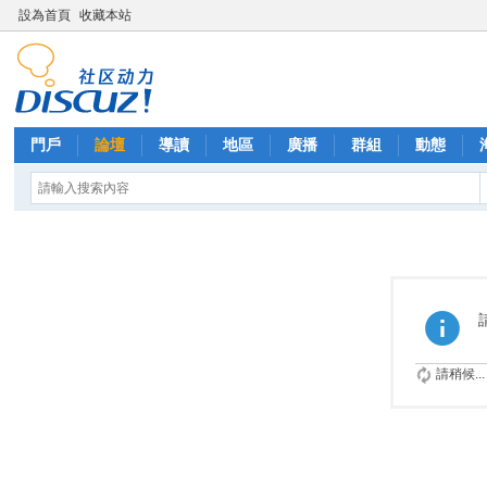
設為首頁
收藏本站
門戶
論壇
導讀
地區
廣播
群組
動態
請稍候...