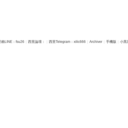
賴LINE：fsu26
|
西里論壇：
|
西里Telegram：xilic666
|
Archiver
|
手機版
|
小黑