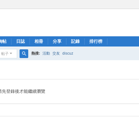
淘帖
日誌
相冊
分享
記錄
排行榜
熱搜:
活動
交友
discuz
帖子
搜
索
請先登錄後才能繼續瀏覽