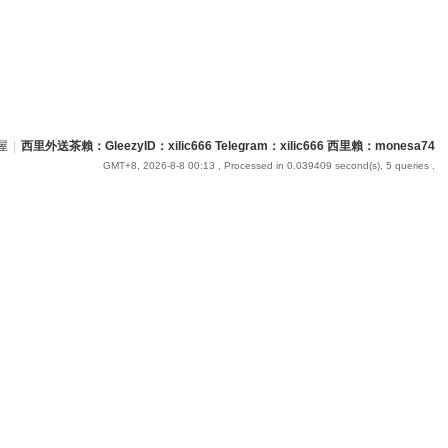
屋
|
西里外送茶賴：GleezyID：xilic666 Telegram：xilic666 西里賴：monesa74
GMT+8, 2026-8-8 00:13
, Processed in 0.039409 second(s), 5 queries .