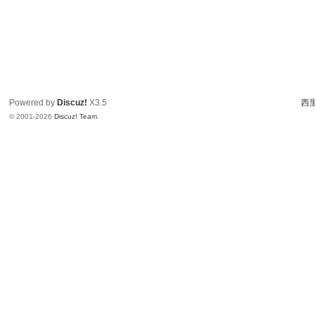
Powered by
Discuz!
X3.5
西里
© 2001-2026
Discuz! Team
.