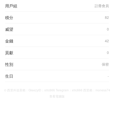
用戶組
註冊會員
積分
82
威望
0
金錢
42
貢獻
0
性別
保密
生日
-
© 西里外送茶賴：GleezyID：xilic666 Telegram：xilic666 西里賴：monesa74
查看電腦版