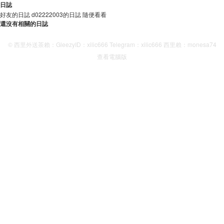
日誌
好友的日誌
d02222003的日誌
隨便看看
還沒有相關的日誌
© 西里外送茶賴：GleezyID：xilic666 Telegram：xilic666 西里賴：monesa74
查看電腦版