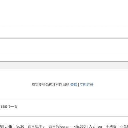
您需要登錄後才可以回帖
登錄
|
立即註冊
轉到最後一頁
賴LINE：fsu26
|
西里論壇：
|
西里Telegram：xilic666
|
Archiver
|
手機版
|
小黑