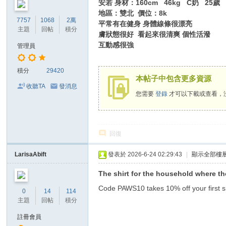
安若 身材：160cm 46kg C奶 25歲
地區：雙北 價位：8k
7757
1068
2萬
平常有在健身 身體線條很漂亮
主題
回帖
積分
膚狀態很好 看起來很清爽 個性活潑
互動感很強
管理員
積分
29420
本帖子中包含更多資源
收聽TA
發消息
您需要
登錄
才可以下載或查看，
回復
LarisaAbift
發表於 2026-6-24 02:29:43
|
顯示全部樓
The shirt for the household where t
Code PAWS10 takes 10% off your first s
0
14
114
主題
回帖
積分
註冊會員