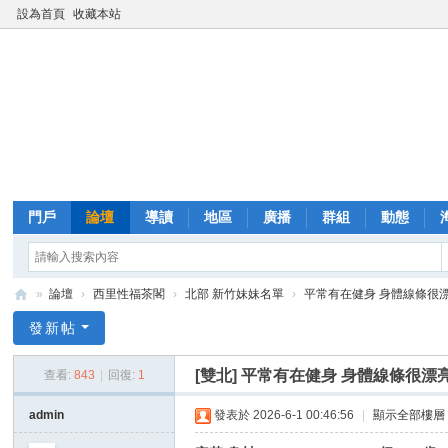
設為首頁
收藏本站
門戶
論壇
導讀
地區
廣播
群組
動態
»
論壇
›
西里性福茶閣
›
北部 新竹妹妹名單
›
平常有在健身 身體線條很
西
發新帖
里
[雙北]
平常有在健身 身體線條很漂
查看:
843
|
回復:
1
外
送
admin
發表於 2026-6-1 00:46:56
|
顯示全部樓層
茶