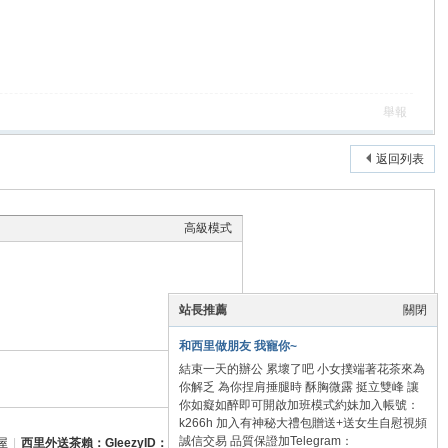
舉報
返回列表
高級模式
站長推薦
關閉
和西里做朋友 我寵你~
結束一天的辦公 累壞了吧 小女撲端著花茶來為
本版積分規則
你解乏 為你捏肩捶腿時 酥胸微露 挺立雙峰 讓
你如癡如醉即可開啟加班模式約妹加入帳號：
k266h 加入有神秘大禮包贈送+送女生自慰視頻
誠信交易 品質保證加Telegram：
屋
|
西里外送茶賴：GleezyID：xilic666 Telegram：xilic666 西里賴：monesa74