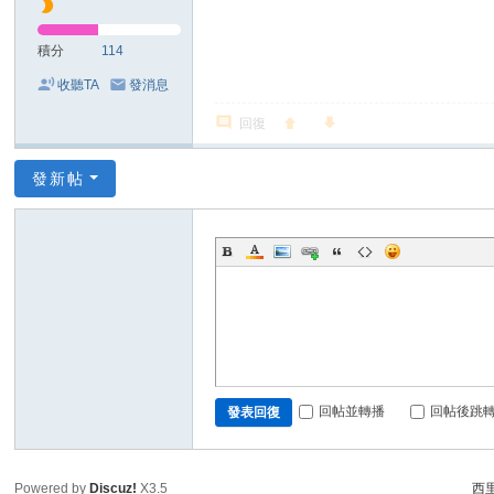
積分
114
收聽TA
發消息
回復
發新帖
回帖並轉播
回帖後跳
發表回復
Powered by
Discuz!
X3.5
西里