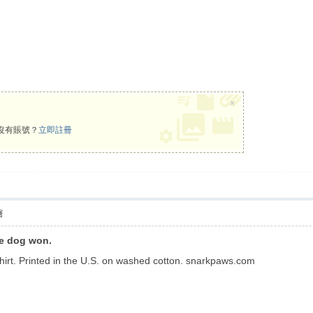
×
沒有賬號？
立即註冊
層
he dog won.
hirt. Printed in the U.S. on washed cotton. snarkpaws.com