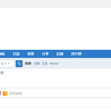
淘帖
日誌
相冊
分享
記錄
排行榜
熱搜:
活動
交友
discuz
帖子
搜
漂亮
索
亮
火
[複製鏈接]