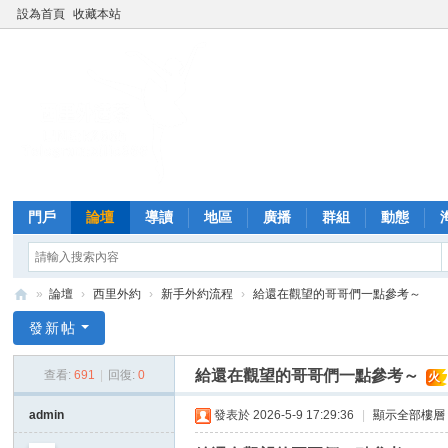
設為首頁
收藏本站
門戶
論壇
導讀
地區
廣播
群組
動態
»
論壇
›
西里外約
›
新手外約流程
›
給還在觀望的哥哥們一點參考～
西
發新帖
里
給還在觀望的哥哥們一點參考～
查看:
691
|
回復:
0
火
外
送
admin
發表於 2026-5-9 17:29:36
|
顯示全部樓層
茶