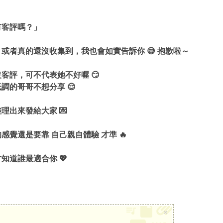
有客評嗎？」
或者真的還沒收集到，我也會如實告訴你 😅 抱歉啦～
客評，可不代表她不好喔 😏
調的哥哥不想分享 😌
理出來發給大家 💌
覺還是要靠 自己親自體驗 才準 🔥
知道誰最適合你 💖
×