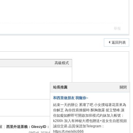
舉報
返回列表
高級模式
站長推薦
關閉
和西里做朋友 我寵你~
結束一天的辦公 累壞了吧 小女撲端著花茶來為
本版積分規則
你解乏 為你捏肩捶腿時 酥胸微露 挺立雙峰 讓
你如癡如醉即可開啟加班模式約妹加入帳號：
k266h 加入有神秘大禮包贈送+送女生自慰視頻
誠信交易 品質保證加Telegram：
屋
|
西里外送茶賴：GleezyID：xilic666 Telegram：xilic666 西里賴：monesa74
https://t.me/xilic666
GMT+8, 2026-8-8 15:00
, Processed in 0.106001 second(s), 21 queries .