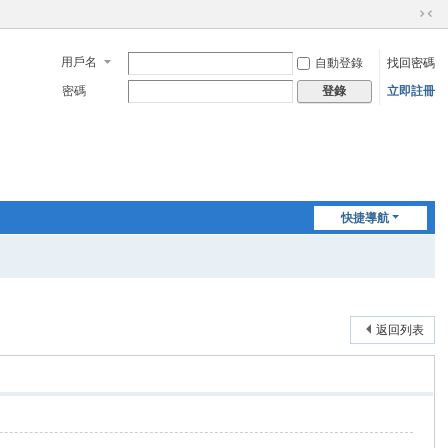
切
換
用戶名
自動登錄
找回密碼
到
窄
密碼
立即註冊
登錄
版
快捷導航
返回列表