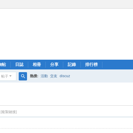
淘帖
日誌
相冊
分享
記錄
排行榜
熱搜:
活動
交友
discuz
帖子
搜
索
[複製鏈接]