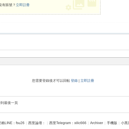
沒有賬號？
立即註冊
您需要登錄後才可以回帖
登錄
|
立即註冊
轉到最後一頁
賴LINE：fsu26
|
西里論壇：
|
西里Telegram：xilic666
|
Archiver
|
手機版
|
小黑