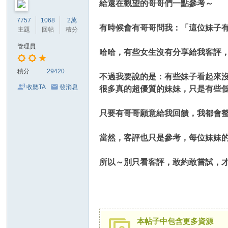
給還在觀望的哥哥們一點參考～
7757
1068
2萬
有時候會有哥哥問我：「這位妹子
主題
回帖
積分
管理員
哈哈，有些女生沒有分享給我客評，
積分
29420
不過我要說的是：有些妹子看起來沒
收聽TA
發消息
很多真的超優質的妹妹，只是有些低
只要有哥哥願意給我回饋，我都會整
當然，客評也只是參考，每位妹妹的感
所以～別只看客評，敢約敢嘗試，才
本帖子中包含更多資源