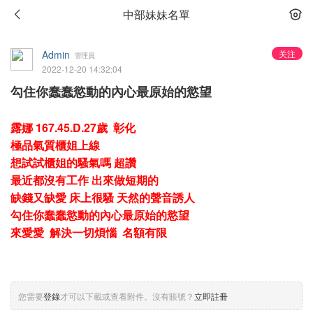
中部妹妹名單
Admin
关注
管理員
2022-12-20 14:32:04
勾住你蠢蠢慾動的內心最原始的慾望
露娜 167.45.D.27歲 彰化
極品氣質櫃姐上線
想試試櫃姐的騷氣嗎 超讚
最近都沒有工作 出來做短期的
缺錢又缺愛 床上很騷 天然的聲音誘人
勾住你蠢蠢慾動的內心最原始的慾望
來愛愛 解決一切煩惱 名額有限
您需要
登錄
才可以下載或查看附件。沒有賬號？
立即註冊