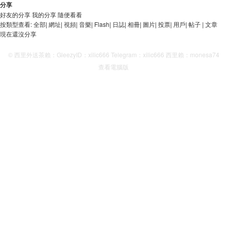
分享
好友的分享
我的分享
隨便看看
按類型查看:
全部
|
網址
|
視頻
|
音樂
|
Flash
|
日誌
|
相冊
|
圖片
|
投票
|
用戶
|
帖子
|
文章
現在還沒分享
© 西里外送茶賴：GleezyID：xilic666 Telegram：xilic666 西里賴：monesa74
查看電腦版