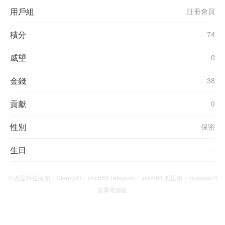
用戶組
註冊會員
積分
74
威望
0
金錢
38
貢獻
0
性別
保密
生日
-
© 西里外送茶賴：GleezyID：xilic666 Telegram：xilic666 西里賴：monesa74
查看電腦版