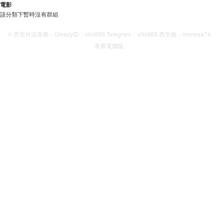
電影
該分類下暫時沒有群組
© 西里外送茶賴：GleezyID：xilic666 Telegram：xilic666 西里賴：monesa74
查看電腦版