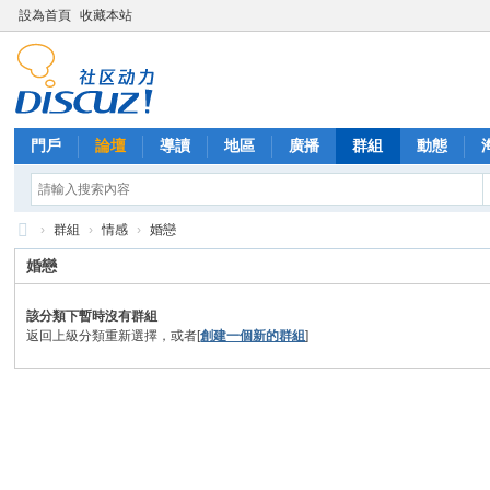
設為首頁
收藏本站
門戶
論壇
導讀
地區
廣播
群組
動態
›
群組
›
情感
›
婚戀
西
婚戀
里
該分類下暫時沒有群組
外
返回上級分類重新選擇，或者[
創建一個新的群組
]
送
茶