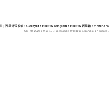
屋
|
西里外送茶賴：GleezyID：xilic666 Telegram：xilic666 西里賴：monesa74
GMT+8, 2026-8-9 19:19
, Processed in 0.048169 second(s), 17 queries .