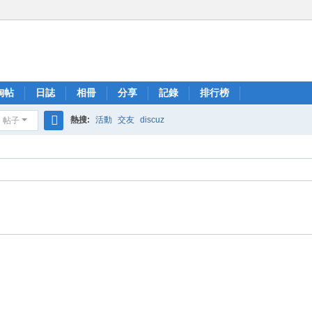
淘帖
日誌
相冊
分享
記錄
排行榜
熱搜:
活動
交友
discuz
帖子
搜
索