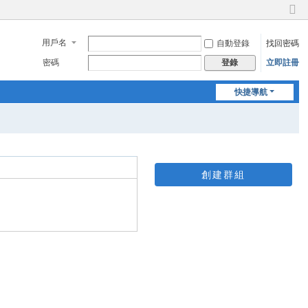
切
換
用戶名
自動登錄
找回密碼
到
窄
密碼
立即註冊
登錄
版
快捷導航
創建群組