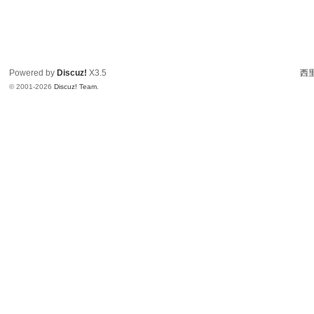
Powered by
Discuz!
X3.5
西里
© 2001-2026
Discuz! Team
.