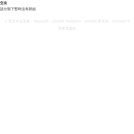
交友
該分類下暫時沒有群組
© 西里外送茶賴：GleezyID：xilic666 Telegram：xilic666 西里賴：monesa74
查看電腦版