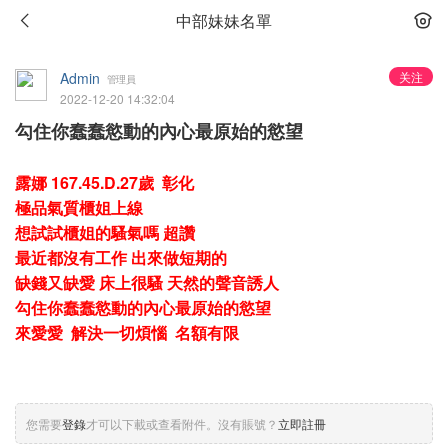
中部妹妹名單
Admin
关注
管理員
2022-12-20 14:32:04
勾住你蠢蠢慾動的內心最原始的慾望
露娜 167.45.D.27歲 彰化
極品氣質櫃姐上線
想試試櫃姐的騷氣嗎 超讚
最近都沒有工作 出來做短期的
缺錢又缺愛 床上很騷 天然的聲音誘人
勾住你蠢蠢慾動的內心最原始的慾望
來愛愛 解決一切煩惱 名額有限
您需要
登錄
才可以下載或查看附件。沒有賬號？
立即註冊