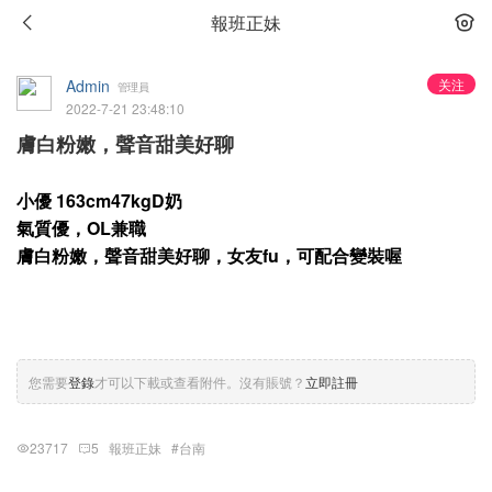
報班正妹
Admin
关注
管理員
2022-7-21 23:48:10
膚白粉嫩，聲音甜美好聊
小優 163cm47kgD奶
氣質優，OL兼職
膚白粉嫩，聲音甜美好聊，女友fu，可配合變裝喔
您需要
登錄
才可以下載或查看附件。沒有賬號？
立即註冊
23717
5
報班正妹
#台南