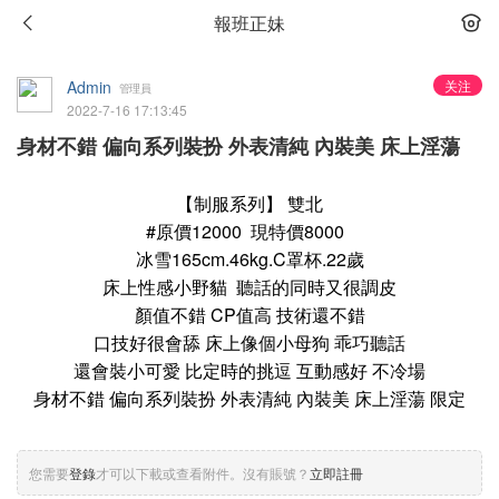
報班正妹
Admin
关注
管理員
2022-7-16 17:13:45
身材不錯 偏向系列裝扮 外表清純 內裝美 床上淫蕩
【制服系列】 雙北
#原價12000 現特價8000
冰雪165cm.46kg.C罩杯.22歲
床上性感小野貓 聽話的同時又很調皮
顏值不錯 CP值高 技術還不錯
口技好很會舔 床上像個小母狗 乖巧聽話
還會裝小可愛 比定時的挑逗 互動感好 不冷場
身材不錯 偏向系列裝扮 外表清純 內裝美 床上淫蕩 限定
您需要
登錄
才可以下載或查看附件。沒有賬號？
立即註冊