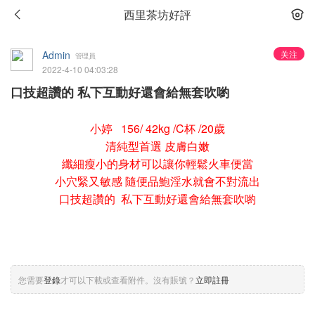
西里茶坊好評
Admin
关注
管理員
2022-4-10 04:03:28
口技超讚的 私下互動好還會給無套吹喲
小婷 156/ 42kg /C杯 /20歲
清純型首選 皮膚白嫩
纖細瘦小的身材可以讓你輕鬆火車便當
小穴緊又敏感 隨便品鮑淫水就會不對流出
口技超讚的 私下互動好還會給無套吹喲
您需要
登錄
才可以下載或查看附件。沒有賬號？
立即註冊