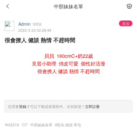
中部妹妹名單
Admin
关注
管理員
2022-3-24 02:28:49
很會撩人 健談 熱情 不趕時間
貝貝 160cmC+奶22歲
見習小助理 俏皮可愛 個性好活潑
很會撩人 健談 熱情 不趕時間
您需要
登錄
才可以下載或查看附件。沒有賬號？
立即註冊
32219
7
中部妹妹名單
#彰化 南投 草屯