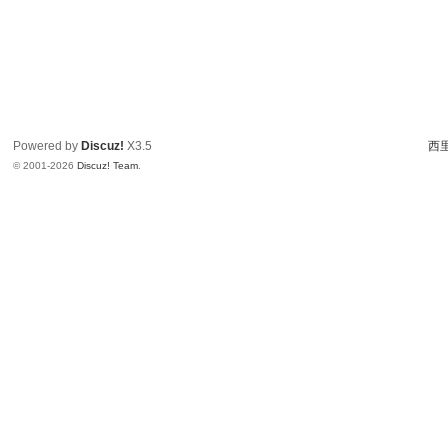
Powered by
Discuz!
X3.5
西里
© 2001-2026
Discuz! Team
.