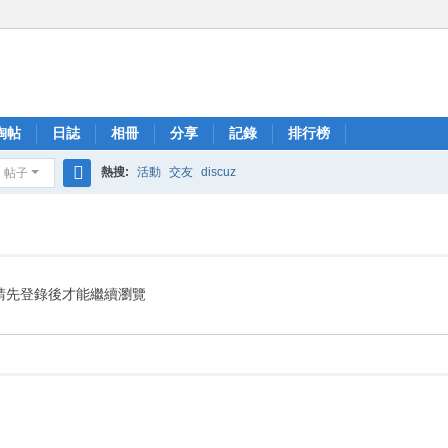
淘帖
日誌
相冊
分享
記錄
排行榜
熱搜:
活動
交友
discuz
帖子
搜
索
請先登錄後才能繼續瀏覽