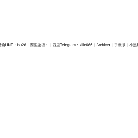
賴LINE：fsu26
|
西里論壇：
|
西里Telegram：xilic666
|
Archiver
|
手機版
|
小黑