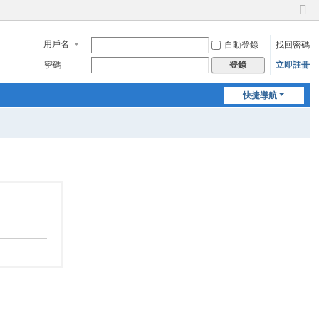
切
換
用戶名
自動登錄
找回密碼
到
窄
密碼
立即註冊
登錄
版
快捷導航