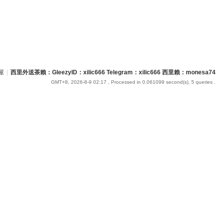
屋
|
西里外送茶賴：GleezyID：xilic666 Telegram：xilic666 西里賴：monesa74
GMT+8, 2026-8-9 02:17
, Processed in 0.061099 second(s), 5 queries .