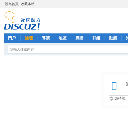
設為首頁
收藏本站
門戶
論壇
導讀
地區
廣播
群組
動態
請稍候...