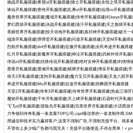
挑战开私服搭建|希望ol开私服搭建|骑士开私服搭建|永恒之塔开私服
诛仙开私服搭建|密传开私服搭建|乱勇ol开私服搭建|仙境ro开私服搭
魔兽世界开私服搭建|魔域开私服搭建|传奇开私服搭建|81keys开私
梦幻西游开私服搭建|决战开私服搭建|洛汗开私服搭建|天之炼狱开私
美丽世界开私服搭建|惊天动地开私服搭建|真封神开私服搭建|破天一
端游开私服搭建|弹弹堂开私服搭建|问道开私服搭建|天堂M开私服搭
烈焰开私服搭建|dnf开私服搭建|征服开私服搭建|全民奇迹开私服搭
红月开私服搭建|新魔界开私服搭建|神泣开私服搭建|武林外传开私服
传说ol开私服搭建|丝路传说开私服搭建|绝对女神开私服搭建|剑侠情
墨香开私服搭建|墨湘开私服搭建|棋牌开私服搭建|博采开私服搭建|
倚天2开私服搭建|龙驹开私服搭建|魔力宝贝开私服搭建|天龙八部开
奇迹开私服搭建|Mu开私服搭建|征途开私服搭建|劲舞团开私服搭建
天堂2开私服搭建|传奇3开私服搭建|传奇世界开私服搭建|热血江湖
魔钥开私服搭建|千年开私服搭建|天上碑开私服搭建|石器时代开私服
飞飞ol开私服搭建|冒险岛开私服搭建|完美世界开私服搭建|大话西游开
力争做到传奇私服一条龙最TOP公司,cqsf最信誉的一条龙制作商,G
用诚信和技术实力赢得客户,这里不强制广告,不强制充值平台。很多
不管你上多少钱广告都与我无关！充值平台随便选,不存在黑单！< p