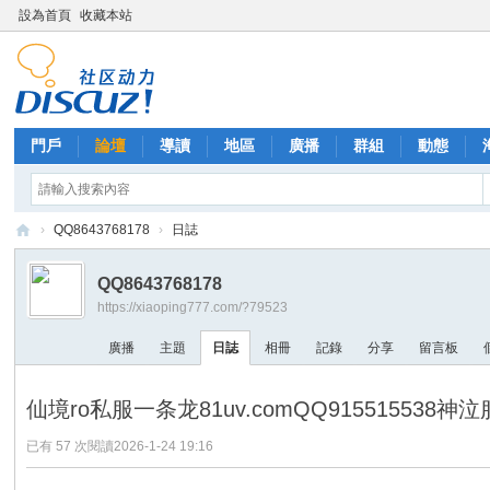
設為首頁
收藏本站
門戶
論壇
導讀
地區
廣播
群組
動態
›
QQ8643768178
›
日誌
西
QQ8643768178
里
https://xiaoping777.com/?79523
外
廣播
主題
日誌
相冊
記錄
分享
留言板
送
茶
仙境ro私服一条龙81uv.comQQ915515538
已有 57 次閱讀
2026-1-24 19:16