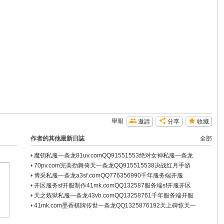
舉報
邀請
分享
收藏
作者的其他最新日誌
全部
•
魔钥私服一条龙81uv.comQQ91551553绝对女神私服一条龙
•
70pv.com完美劲舞倚天一条龙QQ915515538决战红月手游
•
博采私服一条龙a3sf.comQQ776356990千年服务端开服
•
开区服务sf开服制作41mk.comQQ132587服务端sf开服开区
•
天之炼狱私服一条龙43vb.comQQ13258761千年服务端开服
•
41mk.com墨香棋牌传世一条龙QQ1325876192天上碑惊天一