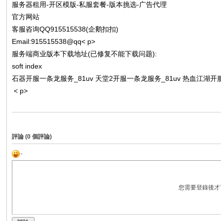
服务器租用-开区模版-私服套餐-版本挑选-广告代理
官方网站
客服咨询QQ915515538(企鹅扣扣)
Email:915515538@qq< p>
服务端商业版本下载地址(已修复不能下载问题):
soft index
石器开服一条龙服务_81uv 天堂2开服一条龙服务_81uv 热血江湖开
< p>
評論 (
0
個評論)
您需要登錄後才