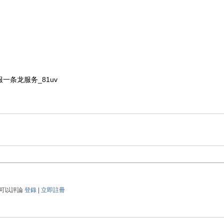
服一条龙服务_81uv
可以評論
登錄
|
立即註冊