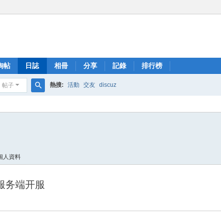
淘帖
日誌
相冊
分享
記錄
排行榜
熱搜:
活動
交友
discuz
帖子
搜
索
個人資料
神泣服务端开服