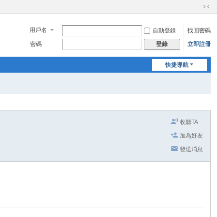
切
換
用戶名
自動登錄
找回密碼
到
窄
密碼
立即註冊
登錄
版
快捷導航
收聽TA
加為好友
發送消息