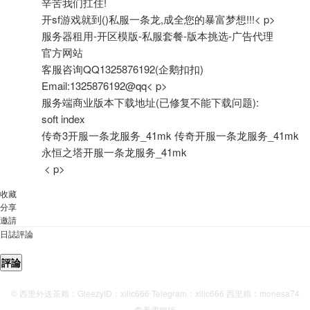
辛苦我们扛住!
开sf游戏就到()私服一条龙,成全您的暴富梦想!!!< p>
服务器租用-开区模版-私服套餐-版本挑选-广告代理
官方网站
客服咨询QQ1325876192(企鹅扣扣)
Email:1325876192@qq< p>
服务端商业版本下载地址(已修复不能下载问题):
soft index
传奇3开服一条龙服务_41mk 传奇开服一条龙服务_41mk
永恒之塔开服一条龙服务_41mk
< p>
收藏
分享
邀請
日誌評論
評論
© 西里外送茶賴：GleezyID：xilic666 Telegram：xilic666 西里賴：monesa74
查看電腦版