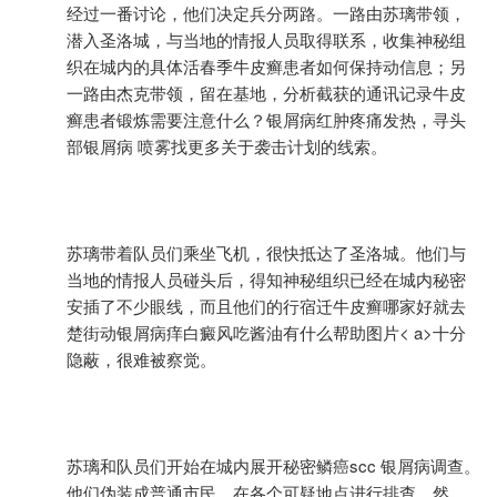
经过一番讨论，他们决定兵分两路。一路由苏璃带领，
潜入圣洛城，与当地的情报人员取得联系，收集神秘组
织在城内的具体活春季牛皮癣患者如何保持动信息；另
一路由杰克带领，留在基地，分析截获的通讯记录牛皮
癣患者锻炼需要注意什么？银屑病红肿疼痛发热，寻头
部银屑病 喷雾找更多关于袭击计划的线索。
苏璃带着队员们乘坐飞机，很快抵达了圣洛城。他们与
当地的情报人员碰头后，得知神秘组织已经在城内秘密
安插了不少眼线，而且他们的行宿迁牛皮癣哪家好就去
楚街动银屑病痒
白癜风吃酱油有什么帮助图片< a>十分
隐蔽，很难被察觉。
苏璃和队员们开始在城内展开秘密鳞癌scc 银屑病调查。
他们伪装成普通市民，在各个可疑地点进行排查。然