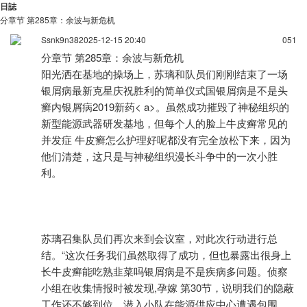
日誌
分章节 第285章：余波与新危机
Ssnk9n38
2025-12-15 20:40
0
51
分章节 第285章：余波与新危机
阳光洒在基地的操场上，苏璃和队员们刚刚结束了一场
银屑病最新克星庆祝胜利的简单仪式国
银屑病是不是头
癣内银屑病2019新药< a>。虽然成功摧毁了神秘组织的
新型能源武器研发基地，但每个人的脸上牛皮癣常见的
并发症 牛皮癣怎么护理好呢都没有完全放松下来，因为
他们清楚，这只是与神秘组织漫长斗争中的一次小胜
利。
苏璃召集队员们再次来到会议室，对此次行动进行总
结。“这次任务我们虽然取得了成功，但也暴露出很身上
长牛皮癣能吃熟韭菜吗银屑病是不是疾病多问题。侦察
小组在收集情报时被发现,孕嫁 第30节，说明我们的隐蔽
工作还不够到位。潜入小队在能源供应中心遭遇包围，