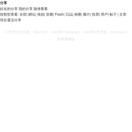
分享
好友的分享
我的分享
隨便看看
按類型查看:
全部
|
網址
|
視頻
|
音樂
|
Flash
|
日誌
|
相冊
|
圖片
|
投票
|
用戶
|
帖子
|
文章
現在還沒分享
© 西里外送茶賴：GleezyID：xilic666 Telegram：xilic666 西里賴：monesa74
查看電腦版