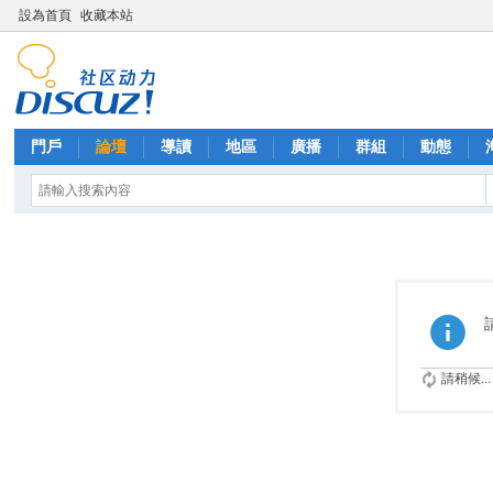
設為首頁
收藏本站
門戶
論壇
導讀
地區
廣播
群組
動態
請稍候...