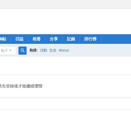
淘帖
日誌
相冊
分享
記錄
排行榜
熱搜:
活動
交友
discuz
帖子
搜
索
請先登錄後才能繼續瀏覽