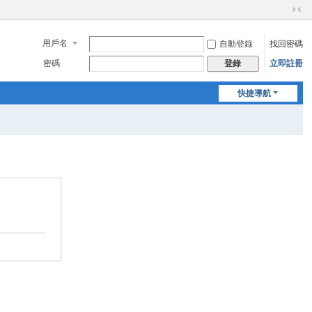
切
換
用戶名
自動登錄
找回密碼
到
窄
密碼
立即註冊
登錄
版
快捷導航