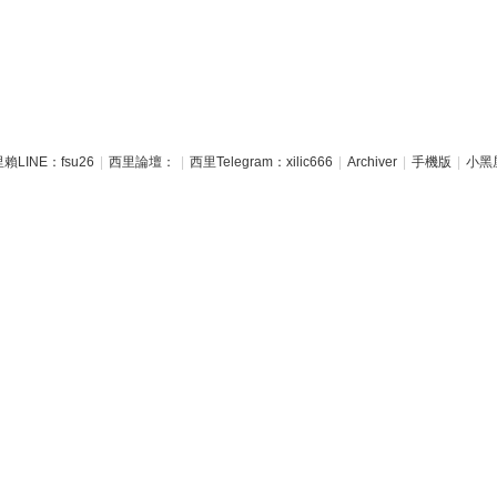
賴LINE：fsu26
|
西里論壇：
|
西里Telegram：xilic666
|
Archiver
|
手機版
|
小黑