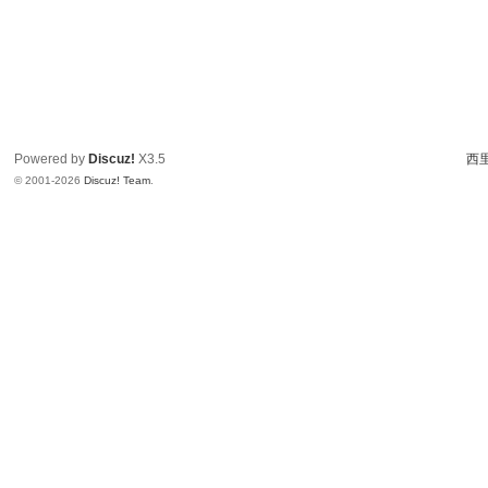
Powered by
Discuz!
X3.5
西里
© 2001-2026
Discuz! Team
.