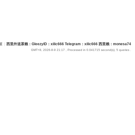
屋
|
西里外送茶賴：GleezyID：xilic666 Telegram：xilic666 西里賴：monesa74
GMT+8, 2026-8-9 21:17
, Processed in 0.041715 second(s), 5 queries .