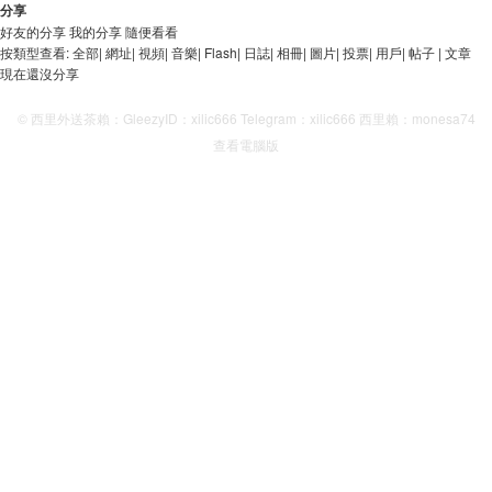
分享
好友的分享
我的分享
隨便看看
按類型查看:
全部
|
網址
|
視頻
|
音樂
|
Flash
|
日誌
|
相冊
|
圖片
|
投票
|
用戶
|
帖子
|
文章
現在還沒分享
© 西里外送茶賴：GleezyID：xilic666 Telegram：xilic666 西里賴：monesa74
查看電腦版