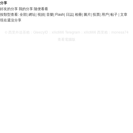
分享
好友的分享
我的分享
隨便看看
按類型查看:
全部
|
網址
|
視頻
|
音樂
|
Flash
|
日誌
|
相冊
|
圖片
|
投票
|
用戶
|
帖子
|
文章
現在還沒分享
© 西里外送茶賴：GleezyID：xilic666 Telegram：xilic666 西里賴：monesa74
查看電腦版