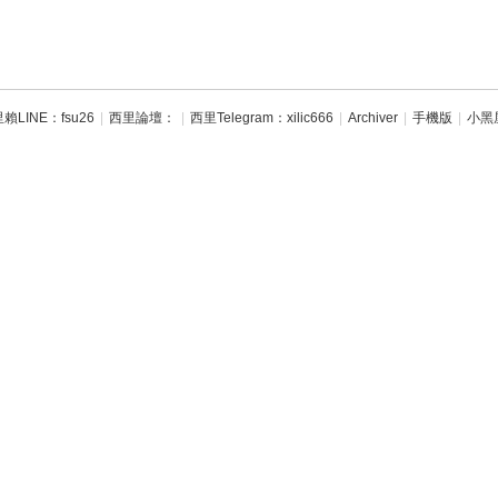
賴LINE：fsu26
|
西里論壇：
|
西里Telegram：xilic666
|
Archiver
|
手機版
|
小黑