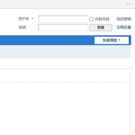
切
換
用戶名
自動登錄
找回密碼
到
窄
密碼
立即註冊
登錄
版
快捷導航