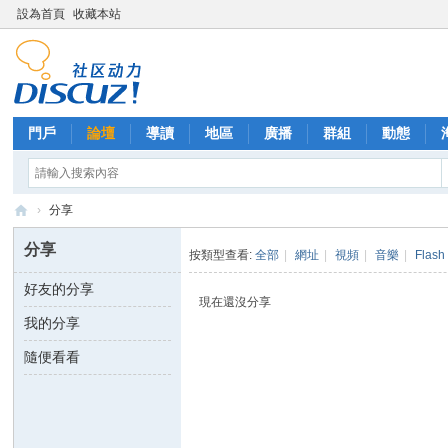
設為首頁
收藏本站
門戶
論壇
導讀
地區
廣播
群組
動態
›
分享
西
分享
按類型查看:
全部
|
網址
|
視頻
|
音樂
|
Flash
里
好友的分享
外
現在還沒分享
我的分享
送
茶
隨便看看