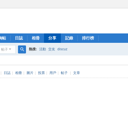
淘帖
日誌
相冊
分享
記錄
排行榜
熱搜:
活動
交友
discuz
帖子
搜
索
|
日誌
|
相冊
|
圖片
|
投票
|
用戶
|
帖子
|
文章