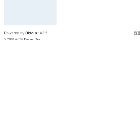
Powered by
Discuz!
X3.5
西里
© 2001-2026
Discuz! Team
.