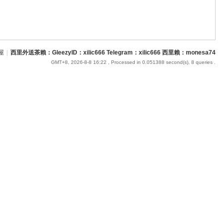
屋
|
西里外送茶賴：GleezyID：xilic666 Telegram：xilic666 西里賴：monesa74
GMT+8, 2026-8-8 16:22
, Processed in 0.051388 second(s), 8 queries .