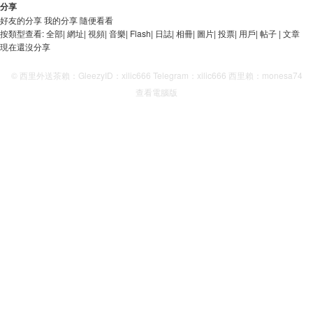
分享
好友的分享
我的分享
隨便看看
按類型查看:
全部
|
網址
|
視頻
|
音樂
|
Flash
|
日誌
|
相冊
|
圖片
|
投票
|
用戶
|
帖子
|
文章
現在還沒分享
© 西里外送茶賴：GleezyID：xilic666 Telegram：xilic666 西里賴：monesa74
查看電腦版