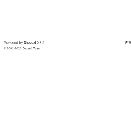
Powered by
Discuz!
X3.5
西里
© 2001-2026
Discuz! Team
.