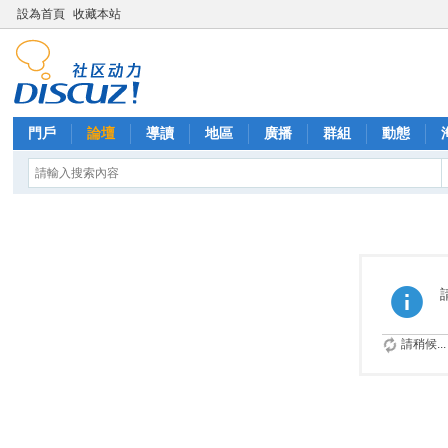
設為首頁
收藏本站
門戶
論壇
導讀
地區
廣播
群組
動態
請稍候...