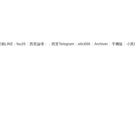
賴LINE：fsu26
|
西里論壇：
|
西里Telegram：xilic666
|
Archiver
|
手機版
|
小黑