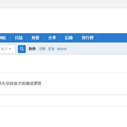
淘帖
日誌
相冊
分享
記錄
排行榜
熱搜:
活動
交友
discuz
帖子
搜
索
請先登錄後才能繼續瀏覽