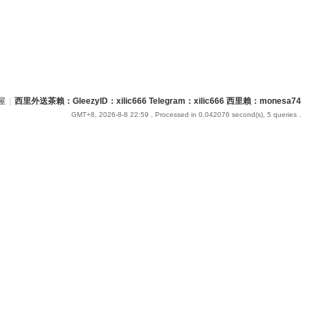
屋
|
西里外送茶賴：GleezyID：xilic666 Telegram：xilic666 西里賴：monesa74
GMT+8, 2026-8-8 22:59
, Processed in 0.042076 second(s), 5 queries .