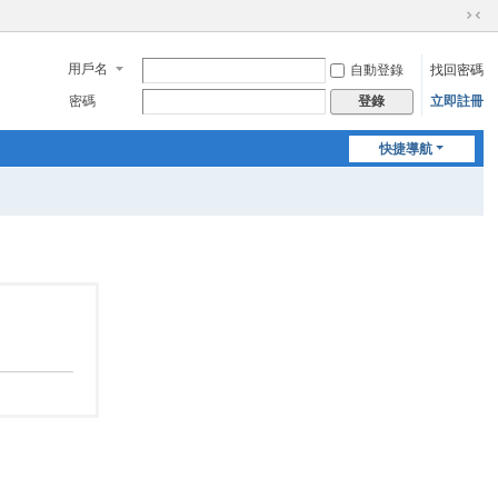
切
換
用戶名
自動登錄
找回密碼
到
窄
密碼
立即註冊
登錄
版
快捷導航