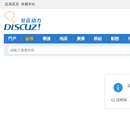
設為首頁
收藏本站
門戶
論壇
導讀
地區
廣播
群組
動態
請稍候...