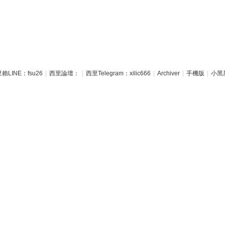
賴LINE：fsu26
|
西里論壇：
|
西里Telegram：xilic666
|
Archiver
|
手機版
|
小黑