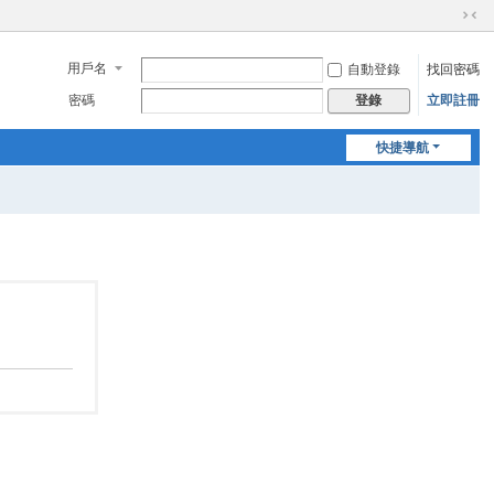
切
換
用戶名
自動登錄
找回密碼
到
窄
密碼
立即註冊
登錄
版
快捷導航