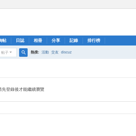
淘帖
日誌
相冊
分享
記錄
排行榜
熱搜:
活動
交友
discuz
帖子
搜
索
請先登錄後才能繼續瀏覽