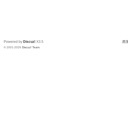
Powered by
Discuz!
X3.5
西里
© 2001-2026
Discuz! Team
.