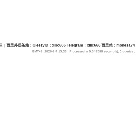
屋
|
西里外送茶賴：GleezyID：xilic666 Telegram：xilic666 西里賴：monesa74
GMT+8, 2026-8-7 15:33
, Processed in 0.048598 second(s), 5 queries .