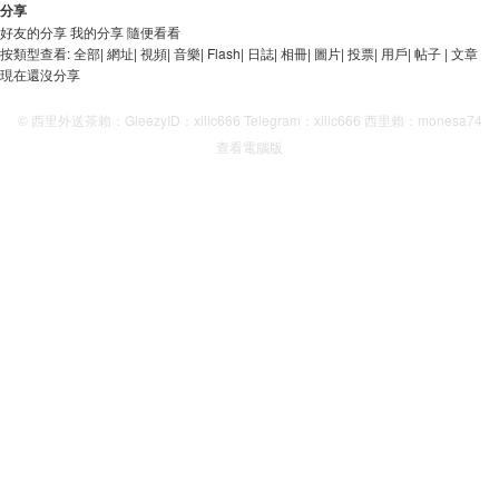
分享
好友的分享
我的分享
隨便看看
按類型查看:
全部
|
網址
|
視頻
|
音樂
|
Flash
|
日誌
|
相冊
|
圖片
|
投票
|
用戶
|
帖子
|
文章
現在還沒分享
© 西里外送茶賴：GleezyID：xilic666 Telegram：xilic666 西里賴：monesa74
查看電腦版