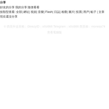
分享
好友的分享
我的分享
隨便看看
按類型查看:
全部
|
網址
|
視頻
|
音樂
|
Flash
|
日誌
|
相冊
|
圖片
|
投票
|
用戶
|
帖子
|
文章
現在還沒分享
© 西里外送茶賴：GleezyID：xilic666 Telegram：xilic666 西里賴：monesa74
查看電腦版